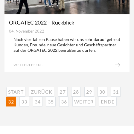
ORGATEC 2022 – Rückblick
04. November 2022
Nach vier Jahren Pause haben wir uns sehr darauf gefreut
Kunden, Freunde, neue Gesichter und Geschäftspartner
auf der ORGATEC 2022 begrüßen zu dürfen.
WEITERLESEN ...
START
ZURÜCK
27
28
29
30
31
32
33
34
35
36
WEITER
ENDE