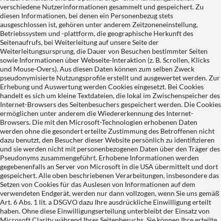
verschiedene Nutzerinformationen gesammelt und gespeichert. Zu
diesen Informationen, bei denen ein Personenbezug stets
ausgeschlossen ist, gehören unter anderem Zeitzoneneinstellung,
Betriebssystem und -plattform, die geographische Herkunft des
Seitenaufrufs, bei Weiterleitung auf unsere Seite der
Weiterleitungsursprung, die Dauer von Besuchen bestimmter Seiten
sowie Informationen über Webseite-Interaktion (z. B. Scrollen, Klicks
und Mouse-Overs). Aus diesen Daten können zum selben Zweck
pseudonymisierte Nutzungsprofile erstellt und ausgewertet werden. Zur
Erhebung und Auswertung werden Cookies eingesetzt. Bei Cookies
handelt es sich um kleine Textdateien, die lokal im Zwischenspeicher des
Internet-Browsers des Seitenbesuchers gespeichert werden. Die Cookies
ermöglichen unter anderem die Wiedererkennung des Internet-
Browsers. Die mit den Microsoft-Technologien erhobenen Daten
werden ohne die gesondert erteilte Zustimmung des Betroffenen nicht
dazu benutzt, den Besucher dieser Website persönlich zu identifizieren
und sie werden nicht mit personenbezogenen Daten über den Träger des
Pseudonyms zusammengeführt. Erhobene Informationen werden
gegebenenfalls an Server von Microsoft in die USA übermittelt und dort
gespeichert. Alle oben beschriebenen Verarbeitungen, insbesondere das
Setzen von Cookies für das Auslesen von Informationen auf dem
verwendeten Endgerät, werden nur dann vollzogen, wenn Sie uns gemäß
Art. 6 Abs. 1 lit. a DSGVO dazu Ihre ausdrückliche Einwilligung erteilt
haben. Ohne diese Einwilligungserteilung unterbleibt der Einsatz von
Microsoft Clarity während Ihres Seitenbesuchs. Sie können Ihre erteilte