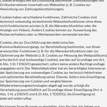
Cookies ermöglichen die Einbindung bestimmter Dienstleistungen von
Drittunternehmen innerhalb von Webseiten (z. B. Cookies zur
Abwicklung von Zahlungsdienstleistungen).
Cookies haben verschiedene Funktionen. Zahlreiche Cookies sind
technisch notwendig, da bestimmte Webseitenfunktionen ohne diese
nicht funktionieren würden (z. B. die Warenkorbfunktion oder die
Anzeige von Videos). Andere Cookies können zur Auswertung des
Nutzerverhaltens oder zu Werbezwecken verwendet werden.
Cookies, die zur Durchführung des elektronischen
Kommunikationsvorgangs, zur Bereitstellung bestimmter, von Ihnen
erwünschter Funktionen (z. B. für die Warenkorbfunktion) oder zur
Optimierung der Website (z. B. Cookies zur Messung des Webpublikums)
erforderlich sind (notwendige Cookies), werden auf Grundlage von Art.
6 Abs. 1 lit. f DSGVO gespeichert, sofern keine andere Rechtsgrundlage
angegeben wird. Der Websitebetreiber hat ein berechtigtes Interesse an
der Speicherung von notwendigen Cookies zur technisch fehlerfreien
und optimierten Bereitstellung seiner Dienste. Sofern eine Einwilligung
zur Speicherung von Cookies und vergleichbaren
Wiedererkennungstechnologien abgefragt wurde, erfolgt die
Verarbeitung ausschließlich auf Grundlage dieser Einwilligung (Art. 6
Abs. 1 lit. a DSGVO und § 25 Abs. 1 TDDDG); die Einwilligung ist
jederzeit widerrufbar.
Sie können Ihren Browser so einstellen, dass Sie über das Setzen von