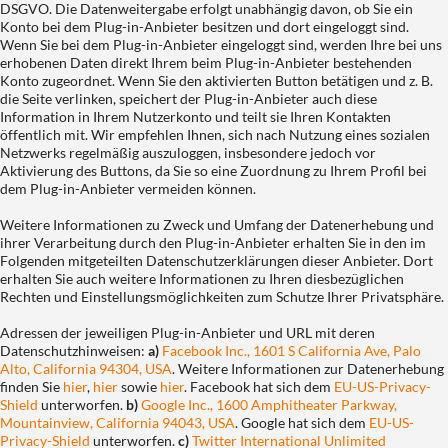
DSGVO. Die Datenweitergabe erfolgt unabhängig davon, ob Sie ein
Konto bei dem Plug-in-Anbieter besitzen und dort eingeloggt sind.
Wenn Sie bei dem Plug-in-Anbieter eingeloggt sind, werden Ihre bei uns
erhobenen Daten direkt Ihrem beim Plug-in-Anbieter bestehenden
Konto zugeordnet. Wenn Sie den aktivierten Button betätigen und z. B.
die Seite verlinken, speichert der Plug-in-Anbieter auch diese
Information in Ihrem Nutzerkonto und teilt sie Ihren Kontakten
öffentlich mit. Wir empfehlen Ihnen, sich nach Nutzung eines sozialen
Netzwerks regelmäßig auszuloggen, insbesondere jedoch vor
Aktivierung des Buttons, da Sie so eine Zuordnung zu Ihrem Profil bei
dem Plug-in-Anbieter vermeiden können.
Weitere Informationen zu Zweck und Umfang der Datenerhebung und
ihrer Verarbeitung durch den Plug-in-Anbieter erhalten Sie in den im
Folgenden mitgeteilten Datenschutzerklärungen dieser Anbieter. Dort
erhalten Sie auch weitere Informationen zu Ihren diesbezüglichen
Rechten und Einstellungsmöglichkeiten zum Schutze Ihrer Privatsphäre.
Adressen der jeweiligen Plug-in-Anbieter und URL mit deren
Datenschutzhinweisen:
a)
Facebook Inc., 1601 S California Ave, Palo
Alto, California 94304, USA
. Weitere Informationen zur Datenerhebung
finden Sie
hier
,
hier
sowie
hier
. Facebook hat sich dem
EU-US-Privacy-
Shield
unterworfen.
b)
Google Inc., 1600 Amphitheater Parkway,
Mountainview, California 94043, USA
. Google hat sich dem
EU-US-
Privacy-Shield
unterworfen.
c)
Twitter International Unlimited