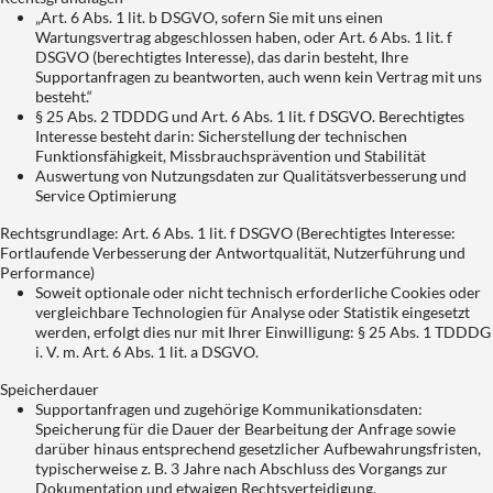
„Art. 6 Abs. 1 lit. b DSGVO, sofern Sie mit uns einen
Wartungsvertrag abgeschlossen haben, oder Art. 6 Abs. 1 lit. f
DSGVO (berechtigtes Interesse), das darin besteht, Ihre
Supportanfragen zu beantworten, auch wenn kein Vertrag mit uns
besteht.“
§ 25 Abs. 2 TDDDG und Art. 6 Abs. 1 lit. f DSGVO. Berechtigtes
Interesse besteht darin: Sicherstellung der technischen
Funktionsfähigkeit, Missbrauchsprävention und Stabilität
Auswertung von Nutzungsdaten zur Qualitätsverbesserung und
Service Optimierung
Rechtsgrundlage: Art. 6 Abs. 1 lit. f DSGVO (Berechtigtes Interesse:
Fortlaufende Verbesserung der Antwortqualität, Nutzerführung und
Performance)
Soweit optionale oder nicht technisch erforderliche Cookies oder
vergleichbare Technologien für Analyse oder Statistik eingesetzt
werden, erfolgt dies nur mit Ihrer Einwilligung: § 25 Abs. 1 TDDDG
i. V. m. Art. 6 Abs. 1 lit. a DSGVO.
Speicherdauer
Supportanfragen und zugehörige Kommunikationsdaten:
Speicherung für die Dauer der Bearbeitung der Anfrage sowie
darüber hinaus entsprechend gesetzlicher Aufbewahrungsfristen,
typischerweise z. B. 3 Jahre nach Abschluss des Vorgangs zur
Dokumentation und etwaigen Rechtsverteidigung.