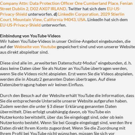
Company Attn: Data Protection Officer One Cumberland Place, Fenian
Street Dublin 2, D02 AX07 IRLAND
. Twitter hat sich dem
EU-US-
Privacy-Shield
unterworfen.
d)
LinkedIn Corporation, 2029 Stierlin
Court, Mountain View, California 94043, USA
. LinkedIn hat sich dem
EU-US-Privacy-Shield
unterworfen.
Einbindung von YouTube-Videos
Wir haben YouTube-Videos in unser Online-Angebot eingebunden, die
auf der
Webseite von Youtube
gespeichert sind und von unserer Website
aus direkt abspielbar sind.
Diese sind alle im „erweiterten Datenschutz-Modus“ eingebunden, d. h.
dass keine Daten über Sie als Nutzer an YouTube übertragen werden,
wenn Sie die Videos nicht abspielen. Erst wenn Sie die Videos abspielen,
werden die in Absatz 2 genannten Daten übertragen. Auf diese
Datenübertragung haben wir keinen Einfluss.
Durch den Besuch auf der Website erhält YouTube die Information, dass
Sie die entsprechende Unterseite unserer Website aufgerufen haben.
Zudem werden die unter § 3 dieser Erklärung genannten Daten
übermittelt. Dies erfolgt unabhängig davon, ob YouTube ein
Nutzerkonto bereitstellt, über das Sie eingeloggt sind, oder ob kein
Nutzerkonto besteht. Wenn Sie bei Google eingeloggt sind, werden Ihre
Daten direkt Ihrem Konto zugeordnet. Wenn Sie die Zuordnung mit
Ihrem Profil bei YouTube nicht wünschen, müssen Sie sich vor