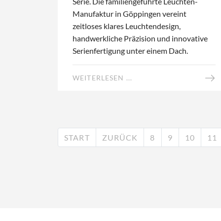
Serie. Die familiengeführte Leuchten-
Manufaktur in Göppingen vereint
zeitloses klares Leuchtendesign,
handwerkliche Präzision und innovative
Serienfertigung unter einem Dach.
WEITERLESEN ...
START
ZURÜCK
8
9
10
11